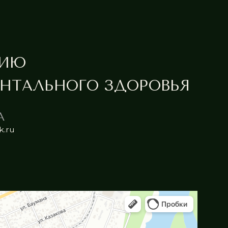
дивидуальный предприниматель
аубергер Татьяна Александровна
Н: 222203577645
ботает по ГОСТ Р 55321-2023