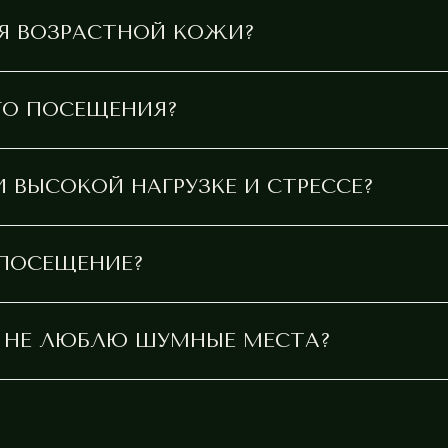
ОДХОД К ВОССТАНОВЛЕНИЮ, О
Я ВОЗРАСТНОЙ КОЖИ?
ГО ПОСЕЩЕНИЯ?
 ВЫСОКОЙ НАГРУЗКЕ И СТРЕССЕ?
ОДХОД К ВОССТАНОВЛЕНИЮ
ОВА ФИЗИЧЕСКОГО И МЕНТАЛЬ
 ПОСЕЩЕНИЕ?
С
ТЕЛЕФОН
СОЦСЕТИ
ПОЧТА
ьский
Я НЕ ЛЮБЛЮ ШУМНЫЕ МЕСТА?
+7 (3852) 602-702
ivaspa@bk.ru
 128а
 22:00