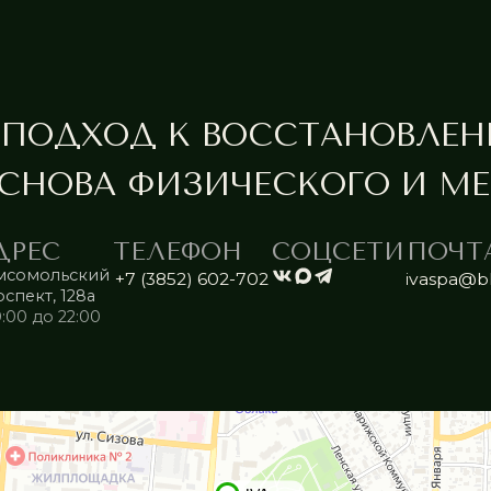
Ин
35+
Гр
Контакты
ИН
Правила посещения,
Ра
спа-этикет,
противопоказания
фикаты
Политика конфиденциальности
Публичная оферта
Обработка персональных данных