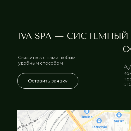
Услуги
Акции
Прайс-лист
Подарочные серти
Курсы процедур
Философия центра