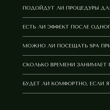
IVA SPA — СИСТЕМНЫЙ П
ПОДОЙДУТ ЛИ ПРОЦЕДУРЫ ДЛ
ЕСТЬ ЛИ ЭФФЕКТ ПОСЛЕ ОДНО
МОЖНО ЛИ ПОСЕЩАТЬ SPA ПРИ
IVA SPA — СИСТЕМНЫЙ П
ОСН
СКОЛЬКО ВРЕМЕНИ ЗАНИМАЕТ
Свяжитесь с нами любым
удобным способом
АДРЕ
Комсомол
БУДЕТ ЛИ КОМФОРТНО, ЕСЛИ 
проспект,
Оставить заявку
с 10:00 до