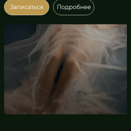
Каждая программа разрабатывается
персонально спа-координатором на основе
результатов диагностики. В программу входит
комбинированный курс процедур, по окончанию
курса проводится повторная диагностика
в подарок для отслеживания динамики
изменения состава тела и показателей работы
организма
Узнать подробнее