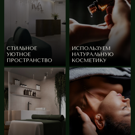
Индивидуальный предприниматель
Граубергер Татьяна Александровна
ИНН: 222203577645
Работает по ГОСТ Р 55321-2023
Разработка сайта
By.Azarova
IVA-SPA – уникальный курорт в черте города
2024-2026
г © Все права защищены.