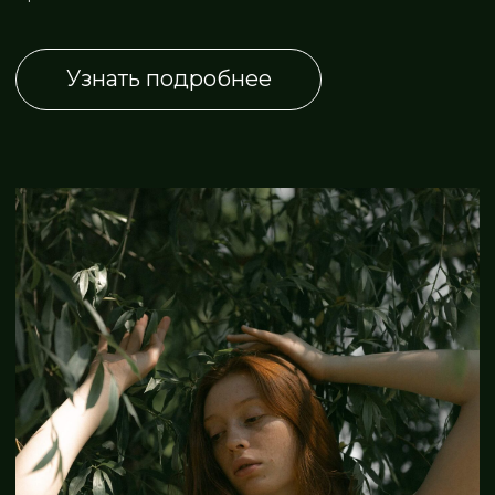
АДРЕС
ТЕЛЕФОН
Комсомольский
+7 (3852) 602-702
проспект, 128а
с 10:00 до 22:00
СОЦСЕТИ
ПОЧТА
ivaspa@bk.ru
Свяжитесь с нами любым
удобным способом
Оставить заявку