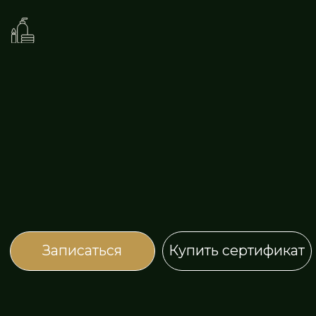
Профилактика бессонницы, полноценный
ночной глубокий сон за 30 мин
Глубокое расслабление,
снижение тревожности и перепадов
настроения
Улучшение когнитивных функций
и памяти, повышение способности
к обучению
Повышение энергии, восстановление при
упадке сил