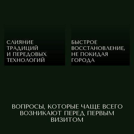
К ВОССТАНОВЛЕНИЮ, ОСНОВА
ФИЗИЧЕСКОГО И МЕНТАЛЬНОГО ЗДОРОВЬЯ
АДРЕС
ТЕЛЕФОН
Комсомольский
+7 (3852) 602-702
проспект, 128а
с 10:00 до 22:00
СОЦСЕТИ
ПОЧТА
ivaspa@bk.ru
Свяжитесь с нами любым
удобным способом
Оставить заявку
ВОПРОСЫ, КОТОРЫЕ ЧАЩЕ ВСЕГО
ВОЗНИКАЮТ ПЕРЕД ПЕРВЫМ
ВИЗИТОМ