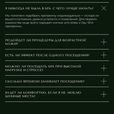
Я НИКОГДА НЕ БЫЛА В SPA. С ЧЕГО ЛУЧШЕ НАЧАТЬ?
Мы помогаем подобрать программу индивидуально — исходя из
вашего состояния, уровня усталости и пожеланий. Для первого
знакомства чаще всего подходят мягкие anti-stress и Day SPA-
программы
ПОДОЙДУТ ЛИ ПРОЦЕДУРЫ ДЛЯ ВОЗРАСТНОЙ
КОЖИ?
ЕСТЬ ЛИ ЭФФЕКТ ПОСЛЕ ОДНОГО ПОСЕЩЕНИЯ?
МОЖНО ЛИ ПОСЕЩАТЬ SPA ПРИ ВЫСОКОЙ
Услуги
НАГРУЗКЕ И СТРЕССЕ?
Акции
Правила посещения,
спа-этикет,
противопоказания
Прайс-лист
35+
СКОЛЬКО ВРЕМЕНИ ЗАНИМАЕТ ПОСЕЩЕНИЕ?
Подарочные
Политика
сертификаты
конфиденциальности
БУДЕТ ЛИ КОМФОРТНО, ЕСЛИ Я НЕ ЛЮБЛЮ
Курсы процедур
Публичная оферта
ШУМНЫЕ МЕСТА?
Философия центра
Обработка
персональных данных
Новости
Контакты